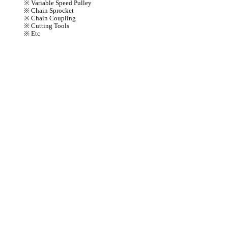
※ Variable Speed Pulley
※ Chain Sprocket
※ Chain Coupling
※ Cutting Tools
※ Etc